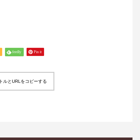
feedly
Pin it
トルとURLをコピーする